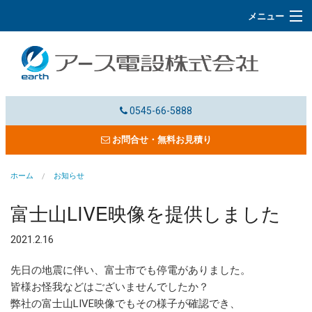
メニュー
ホーム
事業概要
施工事例
0545-66-5888
電子カタログ
お問合せ・無料お見積り
会社概要
ホーム
お知らせ
協力会社募集・採用情報
富士山LIVE映像を提供しました
よくあるご質問
2021.2.16
富士山LIVE
先日の地震に伴い、富士市でも停電がありました。
皆様お怪我などはございませんでしたか？
お問合せ
弊社の富士山LIVE映像でもその様子が確認でき、