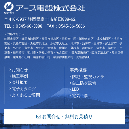
〒416-0937 静岡県富士市前田888-62
TEL：0545-66-5888 FAX：0545-66-5666
＜対応エリア＞
静岡市葵区・静岡市駿河区・静岡市清水区・浜松市中区・浜松市東区・浜松市西区・浜松市
南区・浜松市北区・浜松市浜北区・浜松市天竜区・沼津市・熱海市・三島市・富士宮市・伊
東市・島田市・富士市・磐田市・焼津市・掛川市・藤枝市・御殿場市・袋井市・裾野市・伊
豆市・御前崎市・菊川市・伊豆の国市・牧之原市・ 田方郡函南町・駿東郡清水町・駿東郡長
泉町・駿東郡小山町・榛原郡吉田町・榛原郡川根本町・周智郡森町
お知らせ
事業概要
施工事例
防犯・監視カメラ
会社概要
自主防災設備
電子カタログ
LED
よくあるご質問
電気工事
お問合せ・無料お見積り