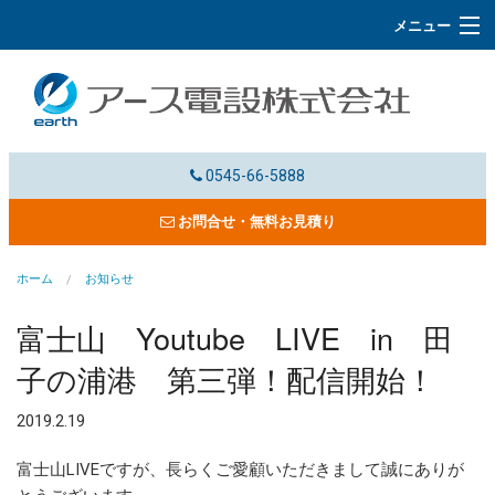
メニュー
ホーム
事業概要
施工事例
0545-66-5888
電子カタログ
お問合せ・無料お見積り
会社概要
ホーム
お知らせ
協力会社募集・採用情報
富士山 Youtube LIVE in 田
子の浦港 第三弾！配信開始！
よくあるご質問
2019.2.19
富士山LIVE
富士山LIVEですが、長らくご愛顧いただきまして誠にありが
お問合せ