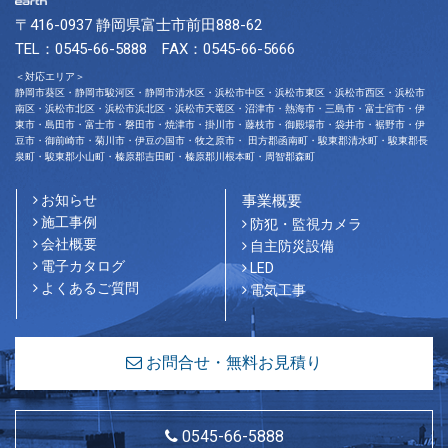
〒416-0937 静岡県富士市前田888-62
TEL：0545-66-5888 FAX：0545-66-5666
＜対応エリア＞
静岡市葵区・静岡市駿河区・静岡市清水区・浜松市中区・浜松市東区・浜松市西区・浜松市
南区・浜松市北区・浜松市浜北区・浜松市天竜区・沼津市・熱海市・三島市・富士宮市・伊
東市・島田市・富士市・磐田市・焼津市・掛川市・藤枝市・御殿場市・袋井市・裾野市・伊
豆市・御前崎市・菊川市・伊豆の国市・牧之原市・ 田方郡函南町・駿東郡清水町・駿東郡長
泉町・駿東郡小山町・榛原郡吉田町・榛原郡川根本町・周智郡森町
お知らせ
事業概要
施工事例
防犯・監視カメラ
会社概要
自主防災設備
電子カタログ
LED
よくあるご質問
電気工事
お問合せ・無料お見積り
0545-66-5888