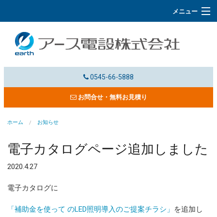
メニュー
ホーム
事業概要
施工事例
0545-66-5888
電子カタログ
お問合せ・無料お見積り
会社概要
ホーム
お知らせ
協力会社募集・採用情報
電子カタログページ追加しました
よくあるご質問
2020.4.27
富士山LIVE
電子カタログに
お問合せ
「補助金を使って のLED照明導入のご提案チラシ」
を追加し